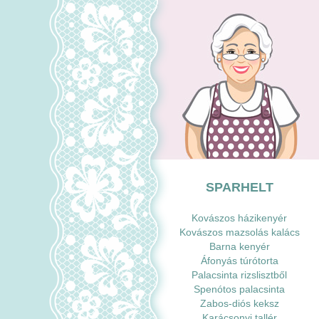
SPARHELT
Kovászos házikenyér
Kovászos mazsolás kalács
Barna kenyér
Áfonyás túrótorta
Palacsinta rizslisztből
Spenótos palacsinta
Zabos-diós keksz
Karácsonyi tallér