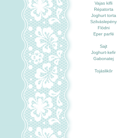
Vajas kifli
Répatorta
Joghurt torta
Szilváslepény
Flódni
Eper parfé
Sajt
Joghurt-kefir
Gabonatej
Tojáslikőr