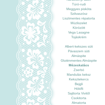
Túró-rudi
Meggyes piskóta
Szilvaszósz
Lisztmentes répatorta
Müzliszelet
Körözött
Vega Lasagne
Tojáskrém
Albert-kekszes süti
Pávaszem süti
Almáspite
Gluténmentes Almáspite
Mézeskalács
Zserbó
Mandulás keksz
Keksztekercs
Bejgli
Hókifli
Sajttorta Vivitől
Csokitorta
Almatorta